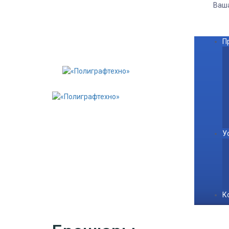
Ваш
П
У
К